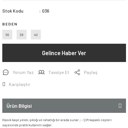
Stok Kodu
036
BEDEN
36
38
40
Gelince Haber Ver
Yorum Yaz
Tavsiye Et
Paylaş
Karşılaştır
Ürün Bilgisi
Klasik kaşe yelek, şıklığı ve rahatlığı bir arada sunar.; - Çift kapaklı cepleri
sayesinde pratik kullanım sağlar.