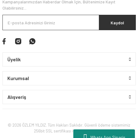
Kampanyalarımızdan Haberdar Olmak İçin, Bültenimize Kayıt
Olabilirsiniz...
Kaydol
Üyelik
Kurumsal
Alışveriş
© 2026 ÖZLEM YILDIZ. Tüm Hakları Saklıdır. Güvenli ödeme sistemimiz
256bit SSL sertifikası ile korunmaktadır.
Whats App Sipariş