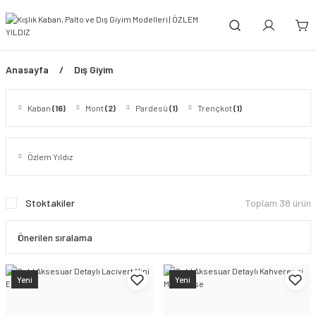
Anasayfa
Dış Giyim
Kaban
(16)
Mont
(2)
Pardesü
(1)
Trençkot
(1)
Özlem Yıldız
Stoktakiler
Toplam 38 ürün
Yeni
Yeni