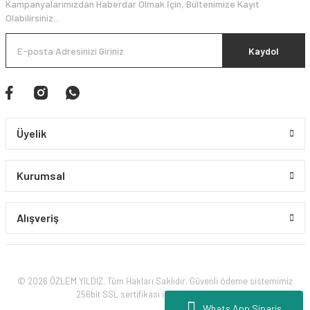
Kampanyalarımızdan Haberdar Olmak İçin, Bültenimize Kayıt
Olabilirsiniz...
Kaydol
Üyelik
Kurumsal
Alışveriş
© 2026 ÖZLEM YILDIZ. Tüm Hakları Saklıdır. Güvenli ödeme sistemimiz
256bit SSL sertifikası ile korunmaktadır.
Whats App Sipariş