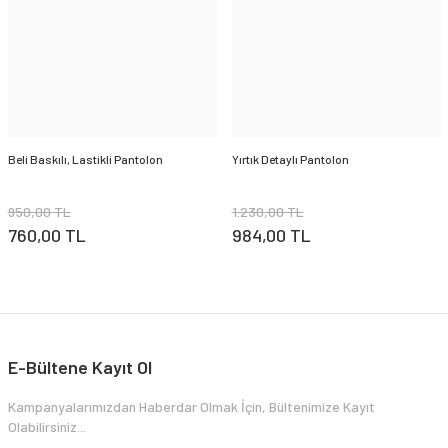
Beli Baskılı, Lastikli Pantolon
Yırtık Detaylı Pantolon
950,00 TL
1.230,00 TL
760,00 TL
984,00 TL
E-Bültene Kayıt Ol
Kampanyalarımızdan Haberdar Olmak İçin, Bültenimize Kayıt
Olabilirsiniz...