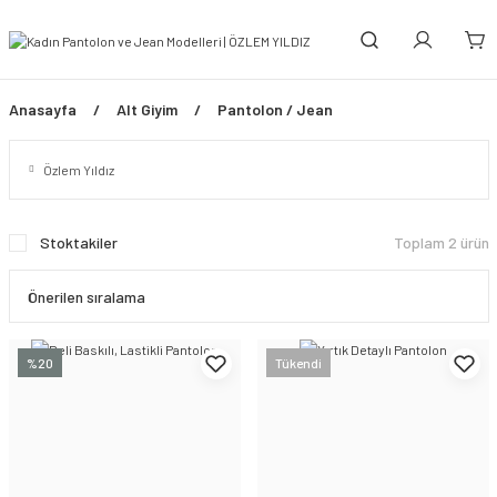
Anasayfa
Alt Giyim
Pantolon / Jean
Özlem Yıldız
Stoktakiler
Toplam 2 ürün
%20
Tükendi