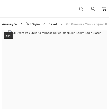
Anasayfa
Üst Giyim
Ceket
Gri Oversize Yün Karışımlı 
Yeni