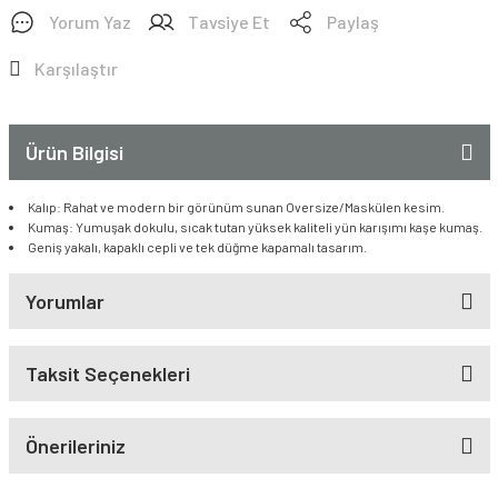
Yorum Yaz
Tavsiye Et
Paylaş
Karşılaştır
Ürün Bilgisi
Kalıp: Rahat ve modern bir görünüm sunan Oversize/Maskülen kesim.
Kumaş: Yumuşak dokulu, sıcak tutan yüksek kaliteli yün karışımı kaşe kumaş.
Geniş yakalı, kapaklı cepli ve tek düğme kapamalı tasarım.
Yorumlar
Taksit Seçenekleri
Önerileriniz