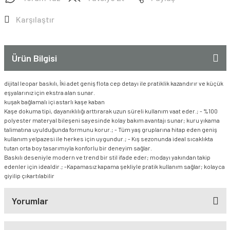
Karşılaştır
Ürün Bilgisi
dijital leopar baskılı, İki adet geniş flota cep detayı ile pratiklik kazandırır ve küçük
eşyalarınız için ekstra alan sunar.
kuşak bağlamalı içi astarlı kaşe kaban
Kaşe dokuma tipi, dayanıklılığı arttırarak uzun süreli kullanım vaat eder.; - %100
polyester materyal bileşeni sayesinde kolay bakım avantajı sunar; kuru yıkama
talimatına uyulduğunda formunu korur.; - Tüm yaş gruplarına hitap eden geniş
kullanım yelpazesi ile herkes için uygundur.; - Kış sezonunda ideal sıcaklıkta
tutan orta boy tasarımıyla konforlu bir deneyim sağlar.
Baskılı deseniyle modern ve trend bir stil ifade eder; modayı yakından takip
edenler için idealdir.; -Kapamasız kapama şekliyle pratik kullanım sağlar; kolayca
giyilip çıkartılabilir
Yorumlar