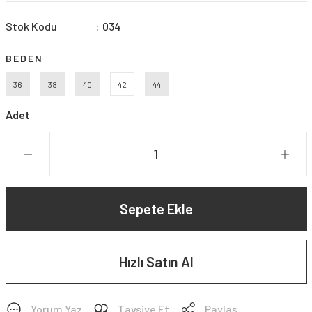
Stok Kodu
034
BEDEN
36
38
40
42
44
Adet
Sepete Ekle
Hızlı Satın Al
Yorum Yaz
Tavsiye Et
Paylaş