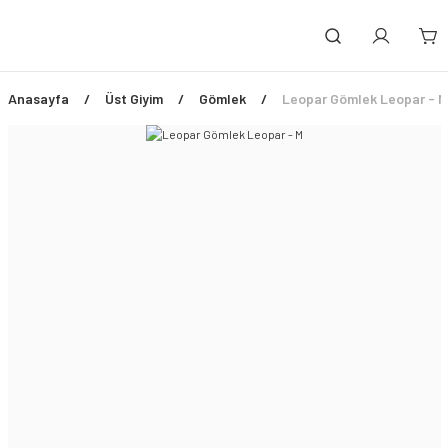
Anasayfa
Üst Giyim
Gömlek
Leopar Gömlek Leopar - M