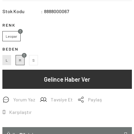
Stok Kodu
8888000067
RENK
Leopar
BEDEN
L
M
S
Gelince Haber Ver
Yorum Yaz
Tavsiye Et
Paylaş
Karşılaştır