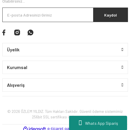
Olabilirsiniz...
Kaydol
Üyelik
Kurumsal
Alışveriş
© 2026 ÖZLEM YILDIZ. Tüm Hakları Saklıdır. Güvenli ödeme sistemimiz
256bit SSL sertifikası ile korunmaktadır.
Whats App Sipariş
ile
ideasoft
e-