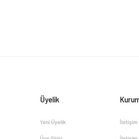
rsiz gördüğünüz noktaları öneri formunu kullanarak tarafımıza iletebilirsiniz.
Bu ürüne ilk yorumu siz yapın!
Yorum Yaz
Üyelik
Kurum
Gönder
Yeni Üyelik
İletişim
Üye Girişi
İletişim