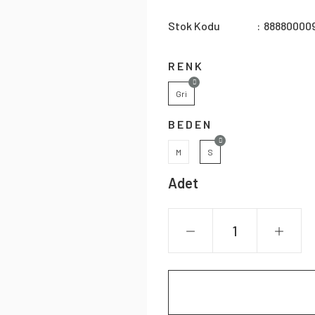
Stok Kodu
88880000
RENK
Gri
BEDEN
M
S
Adet