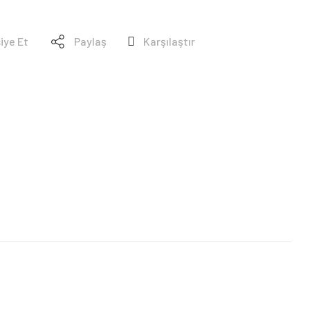
iye Et
Paylaş
Karşılaştır