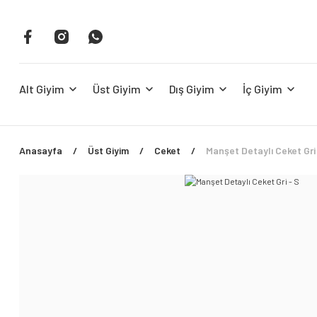
Alt Giyim
Üst Giyim
Dış Giyim
İç Giyim
Anasayfa
Üst Giyim
Ceket
Manşet Detaylı Ceket Gri