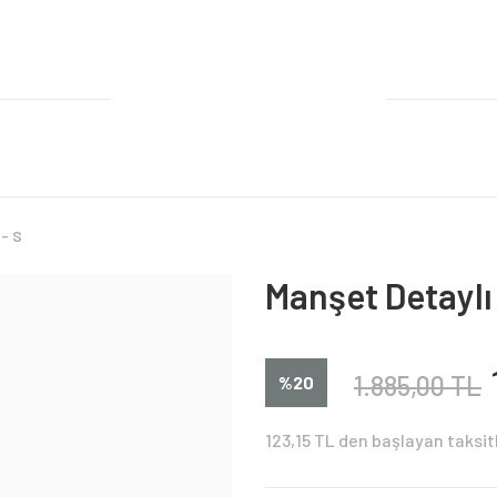
 - S
Manşet Detaylı 
1.885,00 TL
%20
123,15 TL den başlayan taksit