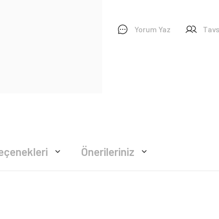
Yorum Yaz
Tavs
eçenekleri
Önerileriniz