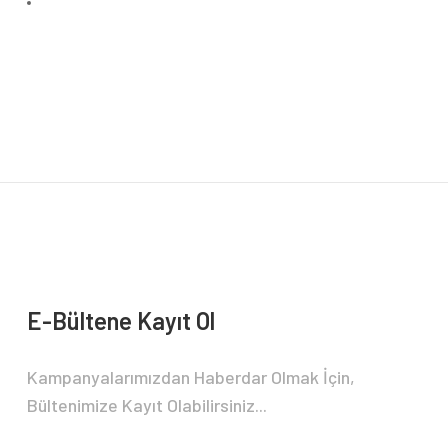
Bu ürünün fiyat bilgisi, resim, ürün açıklamalarında ve diğer konularda yete
Görüş ve önerileriniz için teşekkür ederiz.
Ürün resmi kalitesiz, bozuk veya görüntülenemiyor.
Ürün açıklamasında eksik bilgiler bulunuyor.
Ürün bilgilerinde hatalar bulunuyor.
Ürün fiyatı diğer sitelerden daha pahalı.
Bu ürüne benzer farklı alternatifler olmalı.
E-Bültene Kayıt Ol
Kampanyalarımızdan Haberdar Olmak İçin,
Bültenimize Kayıt Olabilirsiniz...