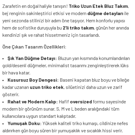
Zarafetin en doğal haliyle tanışın!
Triko Uzun Etek Bluz Takım
,
bej renginin sakinleştirici etkisi ve modern
düğme detayları
ile
yeni sezonda stilinizi bir adım öne taşıyor. Hem konforlu yapısı
hem de sofistike duruşuyla bu
2’li triko takım
, günün her anında
kendinizi şık ve rahat hissetmeniz için tasarlandı.
Öne Çıkan Tasarım Özellikleri:
Şık Yan Düğme Detayı:
Bluzun yan kısmında konumlandırılan
gold/desenli düğmeler, minimalist tasarımı zenginleştirerek lüks
bir hava katar.
Kusursuz Boy Dengesi:
Baseni kapatan bluz boyu ve bileğe
kadar uzanan
uzun triko etek
, silüetinizi daha uzun ve zarif
gösterir.
Rahat ve Modern Kalıp:
Hafif
oversized
formu sayesinde
modern bir görünüm sunar. S, M ve L beden aralığındaki tüm
kullanıcılara uygun standart kalıptadır.
Yumuşak Doku:
Yüksek kaliteli triko kumaşı, cildinize nefes
aldırırken gün boyu süren bir yumuşaklık ve sıcaklık hissi verir.