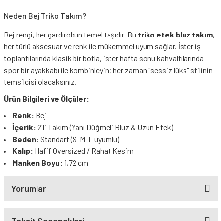
Neden Bej Triko Takım?
Bej rengi, her gardırobun temel taşıdır. Bu
triko etek bluz takım
,
her türlü aksesuar ve renk ile mükemmel uyum sağlar. İster iş
toplantılarında klasik bir botla, ister hafta sonu kahvaltılarında
spor bir ayakkabı ile kombinleyin; her zaman "sessiz lüks" stilinin
temsilcisi olacaksınız.
Ürün Bilgileri ve Ölçüler:
Renk:
Bej
İçerik:
2'li Takım (Yanı Düğmeli Bluz & Uzun Etek)
Beden:
Standart (S-M-L uyumlu)
Kalıp:
Hafif Oversized / Rahat Kesim
Manken Boyu:
1,72 cm
Yorumlar
Taksit Seçenekleri