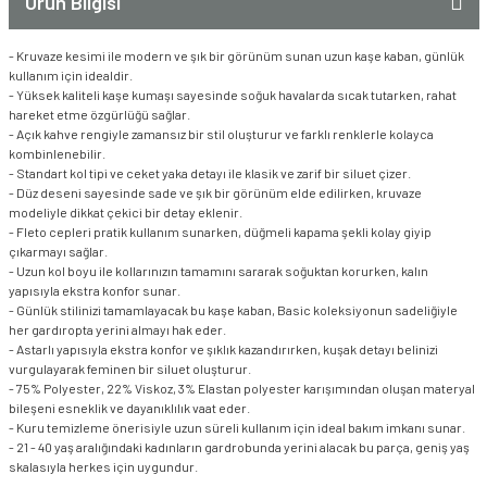
Ürün Bilgisi
- Kruvaze kesimi ile modern ve şık bir görünüm sunan uzun kaşe kaban, günlük
kullanım için idealdir.
- Yüksek kaliteli kaşe kumaşı sayesinde soğuk havalarda sıcak tutarken, rahat
hareket etme özgürlüğü sağlar.
- Açık kahve rengiyle zamansız bir stil oluşturur ve farklı renklerle kolayca
kombinlenebilir.
- Standart kol tipi ve ceket yaka detayı ile klasik ve zarif bir siluet çizer.
- Düz deseni sayesinde sade ve şık bir görünüm elde edilirken, kruvaze
modeliyle dikkat çekici bir detay eklenir.
- Fleto cepleri pratik kullanım sunarken, düğmeli kapama şekli kolay giyip
çıkarmayı sağlar.
- Uzun kol boyu ile kollarınızın tamamını sararak soğuktan korurken, kalın
yapısıyla ekstra konfor sunar.
- Günlük stilinizi tamamlayacak bu kaşe kaban, Basic koleksiyonun sadeliğiyle
her gardıropta yerini almayı hak eder.
- Astarlı yapısıyla ekstra konfor ve şıklık kazandırırken, kuşak detayı belinizi
vurgulayarak feminen bir siluet oluşturur.
- 75% Polyester, 22% Viskoz, 3% Elastan polyester karışımından oluşan materyal
bileşeni esneklik ve dayanıklılık vaat eder.
- Kuru temizleme önerisiyle uzun süreli kullanım için ideal bakım imkanı sunar.
- 21 - 40 yaş aralığındaki kadınların gardrobunda yerini alacak bu parça, geniş yaş
skalasıyla herkes için uygundur.