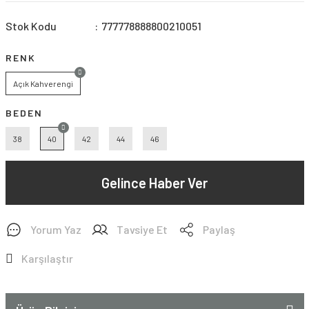
Stok Kodu
777778888800210051
RENK
Açık Kahverengi
BEDEN
38
40
42
44
46
Gelince Haber Ver
Yorum Yaz
Tavsiye Et
Paylaş
Karşılaştır