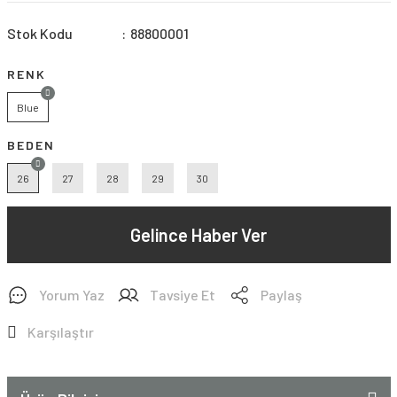
Stok Kodu
88800001
RENK
Blue
BEDEN
26
27
28
29
30
Gelince Haber Ver
Yorum Yaz
Tavsiye Et
Paylaş
Karşılaştır