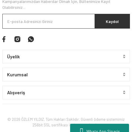
Kampanyalarımızdan Haberdar Olmak İçin, Bültenimize Kayıt
Olabilirsiniz...
Kaydol
Üyelik
Kurumsal
Alışveriş
© 2026 ÖZLEM YILDIZ. Tüm Hakları Saklıdır. Güvenli ödeme sistemimiz
256bit SSL sertifikası ile korunmaktadır.
Whats App Sipariş