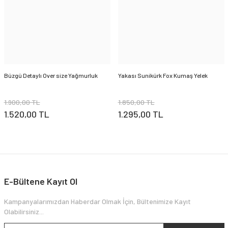
Büzgü Detaylı Over size Yağmurluk
Yakası Sunikürk Fox Kumaş Yelek
1.900,00 TL
1.850,00 TL
1.520,00 TL
1.295,00 TL
E-Bültene Kayıt Ol
Kampanyalarımızdan Haberdar Olmak İçin, Bültenimize Kayıt
Olabilirsiniz...