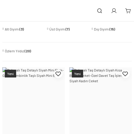
Alt Giyim
(3)
Üst Giyim
(7)
Dış Giyim
(15)
Özlem Yıldız
(20)
Yeni
Yeni