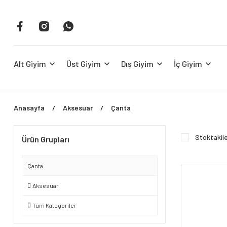
Alt Giyim
Üst Giyim
Dış Giyim
İç Giyim
Anasayfa
Aksesuar
Çanta
Stoktakil
Ürün Grupları
Çanta
Aksesuar
Tüm Kategoriler