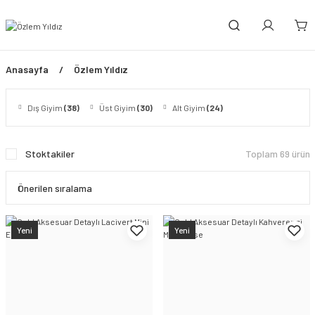
Anasayfa
Özlem Yıldız
Dış Giyim
(38)
Üst Giyim
(30)
Alt Giyim
(24)
Stoktakiler
Toplam 69 ürün
Yeni
Yeni